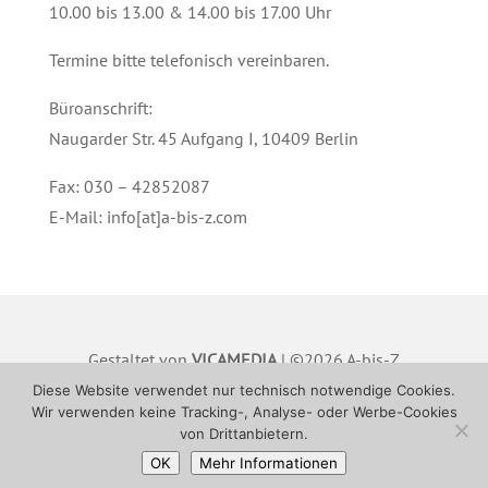
10.00 bis 13.00 & 14.00 bis 17.00 Uhr
Termine bitte telefonisch vereinbaren.
Büroanschrift:
Naugarder Str. 45 Aufgang I, 10409 Berlin
Fax: 030 – 42852087
E-Mail: info[at]a-bis-z.com
Gestaltet von
VICAMEDIA
| ©2026 A-bis-Z
Hausverwaltung GmbH |
IMPRESSUM
|
Diese Website verwendet nur technisch notwendige Cookies.
Wir verwenden keine Tracking-, Analyse- oder Werbe-Cookies
DATENSCHUTZ
von Drittanbietern.
OK
Mehr Informationen