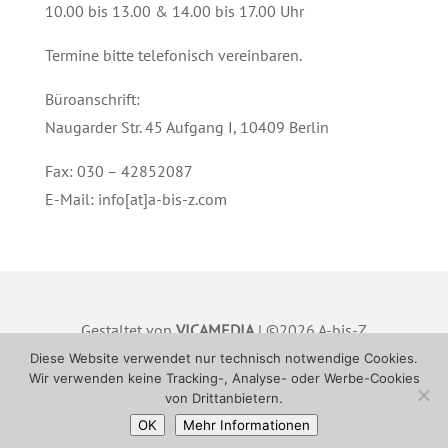
10.00 bis 13.00 & 14.00 bis 17.00 Uhr
Termine bitte telefonisch vereinbaren.
Büroanschrift:
Naugarder Str. 45 Aufgang I, 10409 Berlin
Fax: 030 – 42852087
E-Mail: info[at]a-bis-z.com
Gestaltet von
VICAMEDIA
| ©2026 A-bis-Z
Hausverwaltung GmbH |
IMPRESSUM
|
Diese Website verwendet nur technisch notwendige Cookies.
Wir verwenden keine Tracking-, Analyse- oder Werbe-Cookies
DATENSCHUTZ
von Drittanbietern.
OK
Mehr Informationen