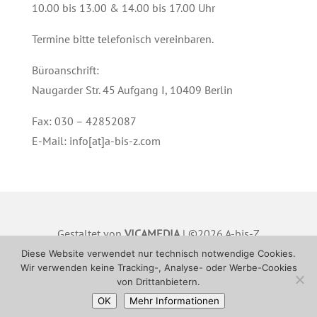
10.00 bis 13.00 & 14.00 bis 17.00 Uhr
Termine bitte telefonisch vereinbaren.
Büroanschrift:
Naugarder Str. 45 Aufgang I, 10409 Berlin
Fax: 030 – 42852087
E-Mail: info[at]a-bis-z.com
Gestaltet von
VICAMEDIA
| ©2026 A-bis-Z
Hausverwaltung GmbH |
IMPRESSUM
|
Diese Website verwendet nur technisch notwendige Cookies.
Wir verwenden keine Tracking-, Analyse- oder Werbe-Cookies
DATENSCHUTZ
von Drittanbietern.
OK
Mehr Informationen