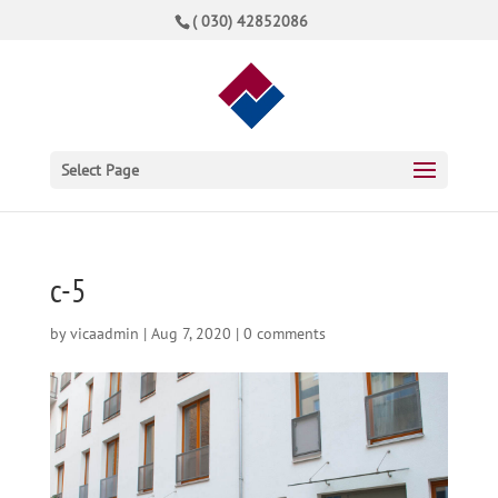
( 030) 42852086
Select Page
c-5
by
vicaadmin
|
Aug 7, 2020
|
0 comments