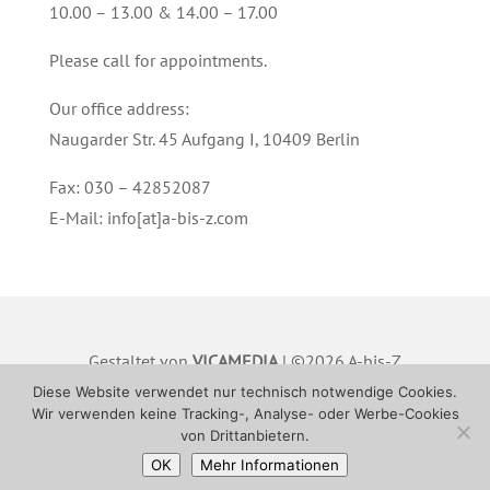
10.00 – 13.00 & 14.00 – 17.00
Please call for appointments.
Our office address:
Naugarder Str. 45 Aufgang I, 10409 Berlin
Fax: 030 – 42852087
E-Mail: info[at]a-bis-z.com
Gestaltet von
VICAMEDIA
| ©2026 A-bis-Z
Hausverwaltung GmbH |
IMPRESSUM
|
Diese Website verwendet nur technisch notwendige Cookies.
Wir verwenden keine Tracking-, Analyse- oder Werbe-Cookies
DATENSCHUTZ
von Drittanbietern.
OK
Mehr Informationen